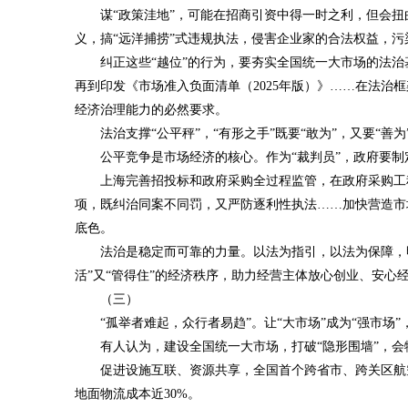
谋“政策洼地”，可能在招商引资中得一时之利，但会扭
义，搞“远洋捕捞”式违规执法，侵害企业家的合法权益，
纠正这些“越位”的行为，要夯实全国统一大市场的法
再到印发《市场准入负面清单（2025年版）》……在法治
经济治理能力的必然要求。
法治支撑“公平秤”，“有形之手”既要“敢为”，又要“善为
公平竞争是市场经济的核心。作为“裁判员”，政府要制
上海完善招投标和政府采购全过程监管，在政府采购工
项，既纠治同案不同罚，又严防逐利性执法……加快营造市
底色。
法治是稳定而可靠的力量。以法为指引，以法为保障，明
活”又“管得住”的经济秩序，助力经营主体放心创业、安心
（三）
“孤举者难起，众行者易趋”。让“大市场”成为“强市场
有人认为，建设全国统一大市场，打破“隐形围墙”，
促进设施互联、资源共享，全国首个跨省市、跨关区航
地面物流成本近30%。