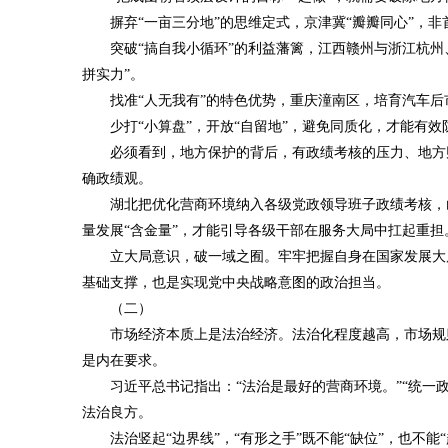
摒弃“一亩三分地”的思维定式，京津冀“瓣瓣同心”，
突破“搞自我小循环”的利益藩篱，江西赣州与浙江杭
拼实力”。
找准“人无我有”的特色优势，重庆潼南区，培育汽车后
少打“小算盘”，开放“自留地”，避免同质化，才能有
必须看到，地方保护的背后，有政绩考核的压力、地方
确政绩观。
湖北把优化营商环境纳入各级党政领导班子政绩考核，山
量发展“含金量”，才能引导各级干部在服务大局中扛起重担
立大局意识，破一域之囿。牢牢把握自身在国家发展大
基础支撑，也是实现党中央战略意图的政治担当。
（二）
市场经济本质上是法治经济。法治化程度越高，市场规
是内在要求。
习近平总书记指出：“法治是最好的营商环境。”“统一
法治良方。
法治竖起“边界线”，“有形之手”既不能“缺位”，也不能“