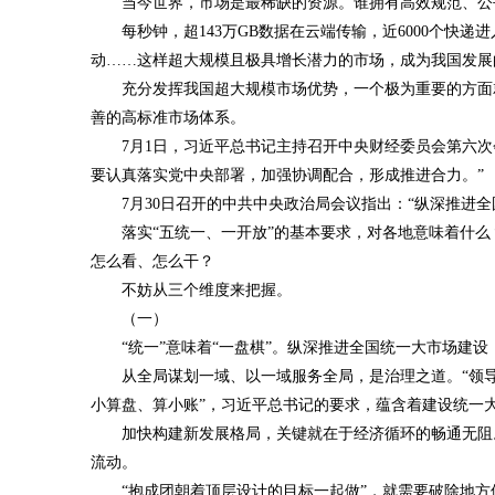
当今世界，市场是最稀缺的资源。谁拥有高效规范、公
每秒钟，超143万GB数据在云端传输，近6000个快递
动……这样超大规模且极具增长潜力的市场，成为我国发展
充分发挥我国超大规模市场优势，一个极为重要的方面
善的高标准市场体系。
7月1日，习近平总书记主持召开中央财经委员会第六
要认真落实党中央部署，加强协调配合，形成推进合力。”
7月30日召开的中共中央政治局会议指出：“纵深推进
落实“五统一、一开放”的基本要求，对各地意味着什么
怎么看、怎么干？
不妨从三个维度来把握。
（一）
“统一”意味着“一盘棋”。纵深推进全国统一大市场建
从全局谋划一域、以一域服务全局，是治理之道。“领
小算盘、算小账”，习近平总书记的要求，蕴含着建设统一
加快构建新发展格局，关键就在于经济循环的畅通无阻
流动。
“抱成团朝着顶层设计的目标一起做”，就需要破除地