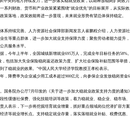
期从中央到地方持续发力，进一步落实稳就业政策，以期释放稳岗扩岗效力
一系列财政、货币和产业政策紧紧围绕“就业优先”的目标展开，从实际
政策落地，政策效能将进一步显现，未来就业形势有望总体保持稳定。
体系持续完善。人力资源社会保障部新闻发言人崔鹏程介绍，人力资源社
业生等重点群体，进一步加大就业支持保障力度；聚焦劳动者能力提升，
公共服务水平。
据，今年上半年，全国城镇新增就业695万人，完成全年目标任务的58%
业，包括加大失业保险稳岗返还政策力度、扩大社会保险补贴范围等举措
到了稳就业的效果。”中国人民大学经济学院教授王孝松表示。
年，降费率为企业减少用工成本超过900亿元，向参保企业发放稳岗资金6
。国务院办公厅7月印发的《关于进一步加大稳就业政策支持力度的通知》
段性缓缴社保费、强化技能培训等政策，着力稳就业、稳企业、稳市场、
责人表示，下一步将挖掘培育就业增量，抓好重点领域岗位挖潜扩容方案
经济等就业增长点。支持稳定就业存量，落实落细就业补贴、税费优惠、