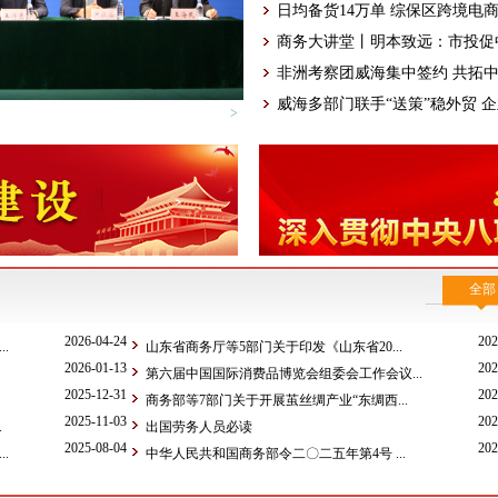
日均备货14万单 综保区跨境电商全力
商务大讲堂丨明本致远：市投促中
非洲考察团威海集中签约 共拓
威海多部门联手“送策”稳外贸 企业
>
全部
2026-04-24
202
.
山东省商务厅等5部门关于印发《山东省20...
2026-01-13
202
第六届中国国际消费品博览会组委会工作会议...
2025-12-31
202
商务部等7部门关于开展茧丝绸产业“东绸西...
2025-11-03
202
.
出国劳务人员必读
2025-08-04
202
.
中华人民共和国商务部令二〇二五年第4号 ...